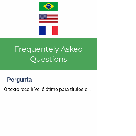
​Frequentely Asked
Questions
Pergunta
O texto recolhível é ótimo para títulos e 
descrições de seção mais longos. Ele dá 
às pessoas acesso a todas as 
informações de que precisam, enquanto 
Location
mantém seu layout limpo. Vincule seu 
texto ou configure sua caixa de texto para 
expandir com um clique. Escreva seu texto 