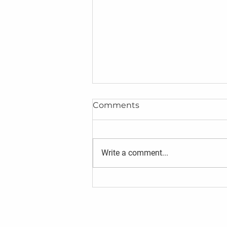
Comments
Write a comment...
The relevance of practice
to master the method
Location