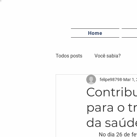
Home
Todos posts
Você sabia?
felipe98798
Mar 1,
Contrib
para o t
da saúd
	No dia 26 de fevereiro de 2020 foi confirmado o primeiro caso de coronavírus no Brasil, 