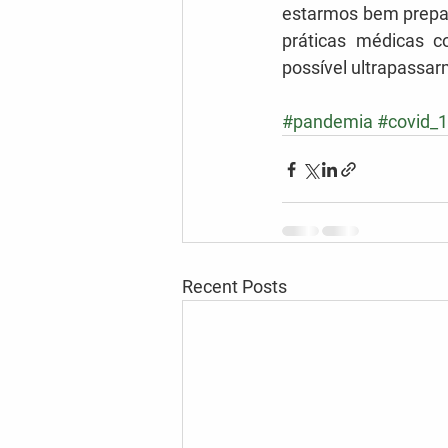
estarmos bem prepar
práticas médicas c
possível ultrapassa
#pandemia
#covid_
Recent Posts