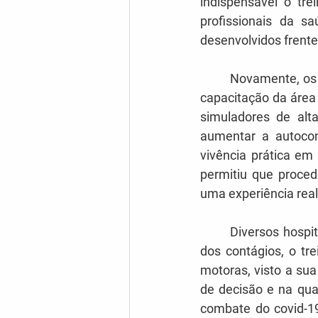
indispensável o tre
profissionais da s
desenvolvidos frent
	Novamente, os recursos tecnológicos de simulação foram essenciais na atualização e 
capacitação da área
simuladores de alta
aumentar a autoconf
vivência prática em
permitiu que proced
uma experiência real
	Diversos hospitais e centros de simulação em todo o Brasil empregam, desde o início 
dos contágios, o tr
motoras, visto a su
de decisão e na qual
combate do covid-19