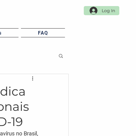
Log In
s
FAQ
dica
onais
D-19