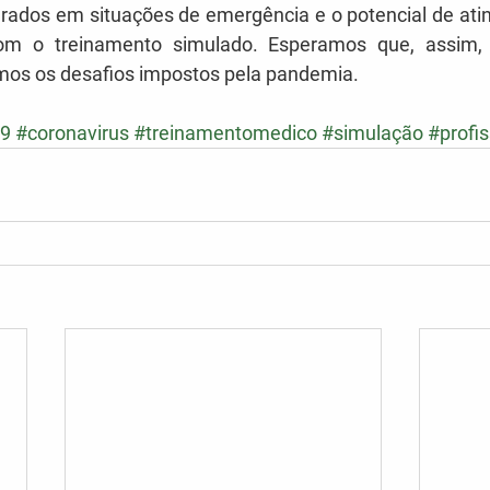
ados em situações de emergência e o potencial de ating
om o treinamento simulado. Esperamos que, assim, 
rmos os desafios impostos pela pandemia.
19
#coronavirus
#treinamentomedico
#simulação
#profi