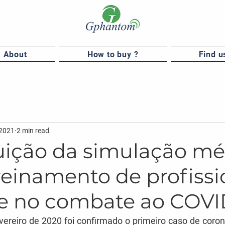
About
How to buy ?
Find u
 2021
2 min read
uição da simulação mé
reinamento de profissi
e no combate ao COVI