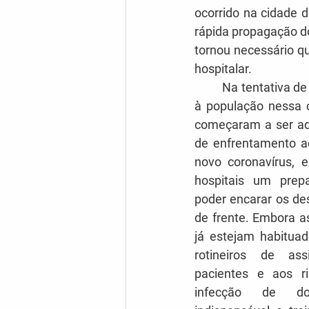
ocorrido na cidade 
rápida propagação do
tornou necessário q
hospitalar.
	Na tentativa de reforçar o atendimento 
à população nessa c
começaram a ser ad
de enfrentamento ao
novo coronavírus, e
hospitais um prep
poder encarar os des
de frente. Embora as
já estejam habituad
rotineiros de ass
pacientes e aos r
infecção de do